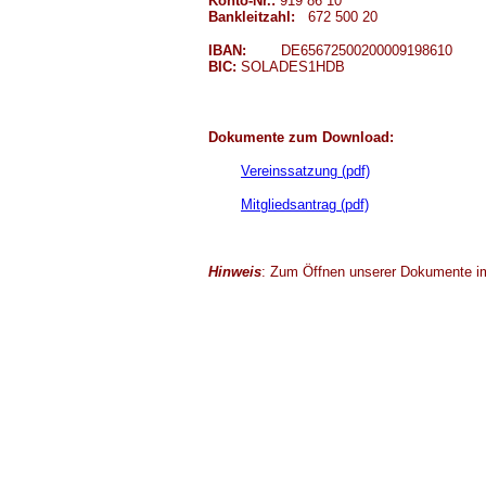
Konto-Nr.:
919 86 10
Bankleitzahl:
672 500 20
IBAN:
DE65672500200009198610
BIC:
SOLADES1HDB
Dokumente zum Download:
Vereinssatzung (pdf)
Mitgliedsantrag (pdf)
Hinweis
: Zum Öffnen unserer Dokumente i